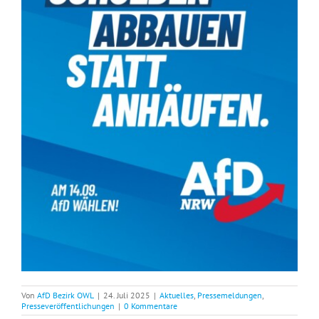
Von
AfD Bezirk OWL
|
24. Juli 2025
|
Aktuelles
,
Pressemeldungen
,
Presseveröffentlichungen
|
0 Kommentare