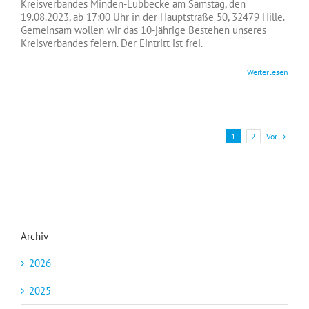
Sommerfest
Kreisverbandes Minden-Lübbecke am Samstag, den
des
19.08.2023, ab 17:00 Uhr in der Hauptstraße 50, 32479 Hille.
AfD
Gemeinsam wollen wir das 10-jährige Bestehen unseres
Kreisverbandes
Kreisverbandes feiern. Der Eintritt ist frei.
Minden-
Lübbecke
Weiterlesen
am
Samstag,
den
19.08.2023,
ab
Vor
1
2
17:00
Uhr
Archiv
2026
2025