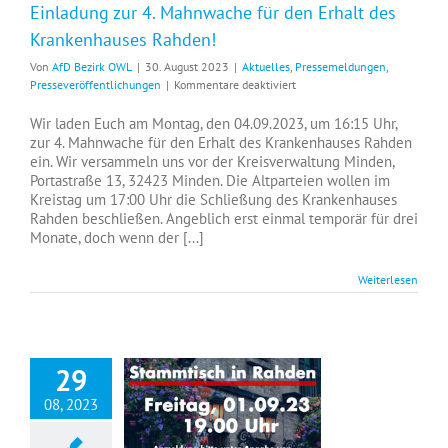
Einladung zur 4. Mahnwache für den Erhalt des
Krankenhauses Rahden!
Von
AfD Bezirk OWL
|
30. August 2023
|
Aktuelles
,
Pressemeldungen
,
für
Presseveröffentlichungen
|
Kommentare deaktiviert
Einladung
zur
Wir laden Euch am Montag, den 04.09.2023, um 16:15 Uhr,
4.
zur 4. Mahnwache für den Erhalt des Krankenhauses Rahden
Mahnwache
ein. Wir versammeln uns vor der Kreisverwaltung Minden,
für
Portastraße 13, 32423 Minden. Die Altparteien wollen im
den
Kreistag um 17:00 Uhr die Schließung des Krankenhauses
Erhalt
Rahden beschließen. Angeblich erst einmal temporär für drei
des
Monate, doch wenn der [...]
Krankenhauses
Rahden!
Weiterlesen
29
08, 2023
Einladung zum AfD Stammtisch in Rahden am Freitag, den 01.09.2023, um 19:00 Uhr