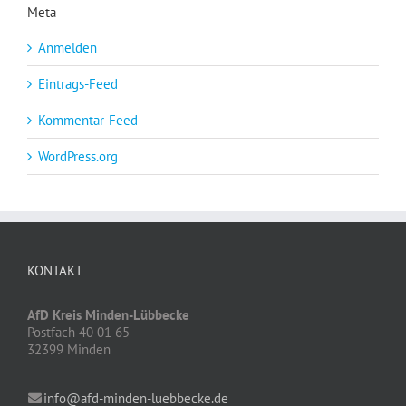
Meta
Anmelden
Eintrags-Feed
Kommentar-Feed
WordPress.org
KONTAKT
AfD Kreis Minden-Lübbecke
Postfach 40 01 65
32399 Minden
info@afd-minden-luebbecke.de