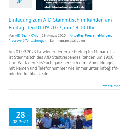
Einladung zum AfD Stammtisch in Rahden am
Freitag, den 01.09.2023, um 19:00 Uhr
Von
AfD Bezirk OWL
|
29. August 2023
|
Aktuelles
,
Pressemeldungen
,
für
Presseveröffentlichungen
|
Kommentare deaktiviert
Einladung
zum
Am 01.09.2023 ist wieder der erste Freitag im Monat, d.h. es
AfD
ist Stammtisch des AfD Stadtverbandes Rahden um 19:00
Stammtisch
Uhr! Wir laden Sie/Euch ganz herzlich ein. Anmeldungen
in
mit Namen und Telefonnummer wie immer unter info@afd-
Rahden
minden-luebbecke.de
am
Freitag,
Weiterlesen
den
01.09.2023,
um
19:00
Uhr
28
08, 2023
Erfolgreicher AfD Infostand in Preußisch Oldendorf – AfD setzt sich für den Erhalt der Krankenhausstandorte in Lübbecke und Rahden ein!