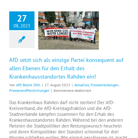
der
Krankenhausstandorte
27
in
Lübbecke
08, 2023
und
Rahden
AfD setzt sich als einzige Partei konsequent auf allen Ebenen für den Erhalt des Krankenhausstandortes Rahden ein!
ein!
AfD setzt sich als einzige Partei konsequent auf
allen Ebenen für den Erhalt des
Krankenhausstandortes Rahden ein!
Von
AfD Bezirk OWL
|
27. August 2023
|
Aktuelles
,
Pressemeldungen
,
für
Presseveröffentlichungen
|
Kommentare deaktiviert
AfD
setzt
Das Krankenhaus Rahden darf nicht sterben! Der AfD-
sich
Kreisverband, die AfD-Kreistagsfraktion und die AfD-
als
Stadtverbände kämpfen zusammen für den Erhalt des
einzige
Krankenhausstandortes Rahden. Während bei den anderen
Partei
Parteien die Stadtpolitiker den Rettungswunsch heucheln
konsequent
und deren Kreispolitiker den Standort schonmal für drei
auf
Monate schließen wollen. Was einmal geschlossen ist, macht