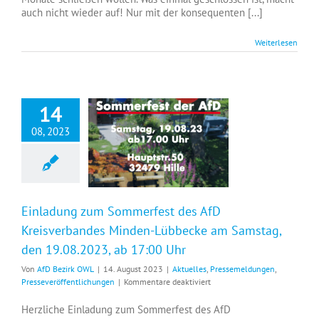
allen
auch nicht wieder auf! Nur mit der konsequenten [...]
Ebenen
für
Weiterlesen
den
Erhalt
des
Krankenhausstandortes
Rahden
14
ein!
08, 2023
Einladung zum Sommerfest des AfD Kreisverbandes Minden-Lübbecke am Samstag, den 19.08.2023, ab 17:00 Uhr
Einladung zum Sommerfest des AfD
Kreisverbandes Minden-Lübbecke am Samstag,
den 19.08.2023, ab 17:00 Uhr
Von
AfD Bezirk OWL
|
14. August 2023
|
Aktuelles
,
Pressemeldungen
,
für
Presseveröffentlichungen
|
Kommentare deaktiviert
Einladung
zum
Herzliche Einladung zum Sommerfest des AfD