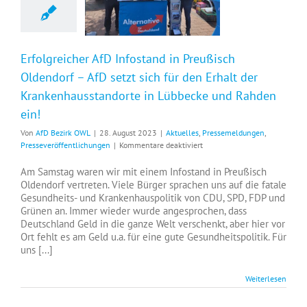
Erfolgreicher AfD Infostand in Preußisch
Oldendorf – AfD setzt sich für den Erhalt der
Krankenhausstandorte in Lübbecke und Rahden
ein!
Von
AfD Bezirk OWL
|
28. August 2023
|
Aktuelles
,
Pressemeldungen
,
für
Presseveröffentlichungen
|
Kommentare deaktiviert
Erfolgreicher
AfD
Am Samstag waren wir mit einem Infostand in Preußisch
Infostand
Oldendorf vertreten. Viele Bürger sprachen uns auf die fatale
in
Gesundheits- und Krankenhauspolitik von CDU, SPD, FDP und
Preußisch
Grünen an. Immer wieder wurde angesprochen, dass
Oldendorf
Deutschland Geld in die ganze Welt verschenkt, aber hier vor
–
Ort fehlt es am Geld u.a. für eine gute Gesundheitspolitik. Für
AfD
uns [...]
setzt
sich
Weiterlesen
für
den
Erhalt