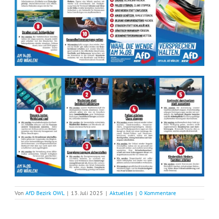
Von
AfD Bezirk OWL
|
13. Juli 2025
|
Aktuelles
|
0 Kommentare