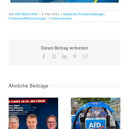
Von
AfD Bezirk OWL
|
8. Mai 2025
|
Aktuelles
,
Pressemeldungen
,
Presseveröffentlichungen
|
0 Kommentare
Diesen Beitrag verbreiten
Facebook
X
LinkedIn
Pinterest
E-
Mail
Ähnliche Beiträge
Drei Minden-Lübbecker auf der Landesliste der AfD NRW!
Starker Zuspruch für den Infostand der AfD-Landtagsfraktion NRW in Minden!