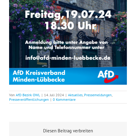
Von
AfD Bezirk OWL
|
14. Juli 2024
|
Aktuelles
,
Pressemeldungen
,
Presseveröffentlichungen
|
0 Kommentare
Diesen Beitrag verbreiten