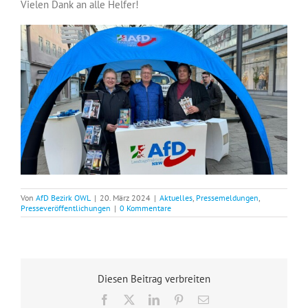
Vielen Dank an alle Helfer!
Von
AfD Bezirk OWL
|
20. März 2024
|
Aktuelles
,
Pressemeldungen
,
Presseveröffentlichungen
|
0 Kommentare
Diesen Beitrag verbreiten
Facebook
X
LinkedIn
Pinterest
E-