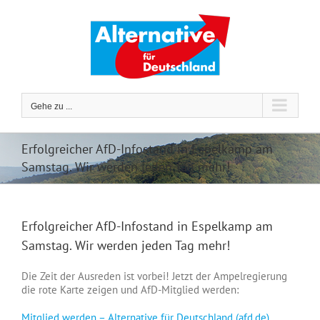
Zum
Inhalt
springen
Gehe zu ...
Erfolgreicher AfD-Infostand in Espelkamp am
Samstag. Wir werden jeden Tag mehr!
Erfolgreicher AfD-Infostand in Espelkamp am
Samstag. Wir werden jeden Tag mehr!
Die Zeit der Ausreden ist vorbei! Jetzt der Ampelregierung
die rote Karte zeigen und AfD-Mitglied werden:
Mitglied werden – Alternative für Deutschland (afd.de)