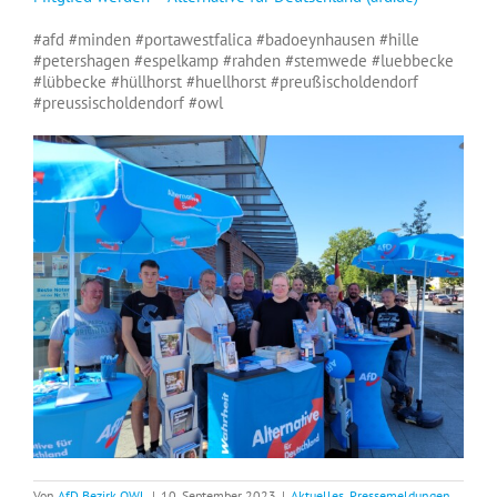
#afd
#minden
#portawestfalica
#badoeynhausen
#hille
#petershagen
#espelkamp
#rahden
#stemwede
#luebbecke
#lübbecke
#hüllhorst
#huellhorst
#preußischoldendorf
#preussischoldendorf
#owl
Von
AfD Bezirk OWL
|
10. September 2023
|
Aktuelles
,
Pressemeldungen
,