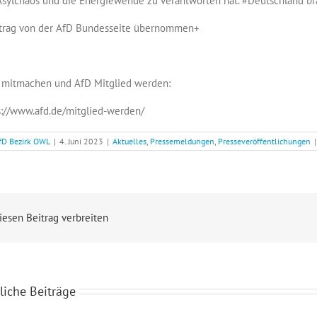
Asylchaos und die Energiewende zu verantworten hat.
#Deutschland
br
trag von der AfD Bundesseite übernommen+
t mitmachen und AfD Mitglied werden:
s://www.afd.de/mitglied-werden/
fD Bezirk OWL
|
4. Juni 2023
|
Aktuelles
,
Pressemeldungen
,
Presseveröffentlichungen
|
iesen Beitrag verbreiten
liche Beiträge