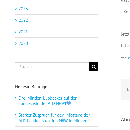
das 
2023
+Bei
2022
2021
Jetz
2020
http
Von
A
Suche
nach:
Neueste Beiträge
D
Drei Minden-Lübbecker auf der
Landesliste der AfD NRW!
Starker Zuspruch für den Infostand der
Ähn
AfD-Landtagsfraktion NRW in Minden!