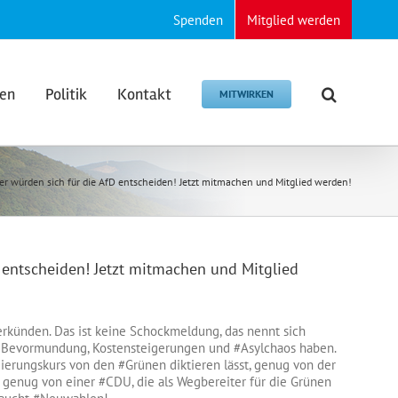
Spenden
Mitglied werden
den
Politik
Kontakt
MITWIRKEN
r würden sich für die AfD entscheiden! Jetzt mitmachen und Mitglied werden!
 entscheiden! Jetzt mitmachen und Mitglied
rkünden. Das ist keine Schockmeldung, das nennt sich
er Bevormundung, Kostensteigerungen und
#Asylchaos
haben.
Regierungskurs von den
#Grünen
diktieren lässt, genug von der
d genug von einer
#CDU
, die als Wegbereiter für die Grünen