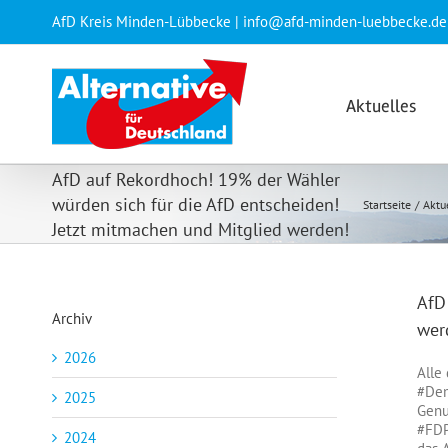
Zum
AfD Kreis Minden-Lübbecke | info@afd-minden-luebbecke.de
Inhalt
springen
Aktuelles
AfD auf Rekordhoch! 19% der Wähler
würden sich für die AfD entscheiden!
Startseite
Aktu
Jetzt mitmachen und Mitglied werden!
AfD
Archiv
wer
2026
Alle
#Dem
2025
Genu
#FD
2024