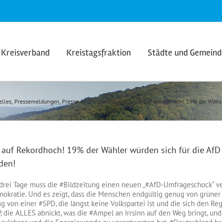
Kreisverband
Kreistagsfraktion
Städte und Gemein
elles
Pressemeldungen
Presseveröffentlichungen
AfD auf Rekordhoch! 19% der Wähle
 auf Rekordhoch! 19% der Wähler würden sich für die AfD
den!
drei Tage muss die
#Bildzeitung
einen neuen „
#AfD
-Umfrageschock“ ve
okratie
. Und es zeigt, dass die Menschen endgültig genug von grün
g von einer
#SPD
, die längst keine Volkspartei ist und die sich den 
P
, die ALLES abnickt, was die
#Ampel
an Irrsinn auf den Weg bringt, un