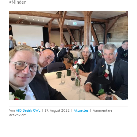
#Minden
Von
AfD Bezirk OWL
|
17. August 2022
|
Aktuelles
|
Kommentare
für
deaktiviert
Erfolgreiches
Mindener
Freischießen
2022