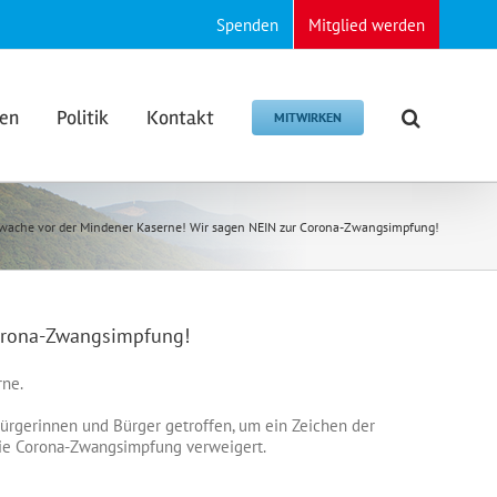
Spenden
Mitglied werden
den
Politik
Kontakt
MITWIRKEN
ache vor der Mindener Kaserne! Wir sagen NEIN zur Corona-Zwangsimpfung!
Corona-Zwangsimpfung!
rne.
rgerinnen und Bürger getroffen, um ein Zeichen der
r die Corona-Zwangsimpfung verweigert.