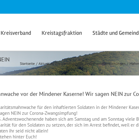
Kreisverband
Kreistagsfraktion
Städte und Gemein
NEIN
Startseite
Aktuelles
Pressemeldungen
Presseveröffentlichungen
Mahnw
nwache vor der Mindener Kaserne! Wir sagen NEIN zur 
daritätsmahnwache für den inhaftierten Soldaten in der Mindener Kase
sagen NEIN zur Corona-Zwangsimpfung!
. Adventswochenende haben sich am Samstag und am Sonntag viele Bü
darität für den Soldaten zu setzen, der sich im Arrest befindet, weil e
ten ihr seid nicht allein!
stehen hinter Euch!