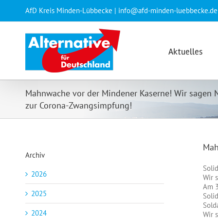
Zum
AfD Kreis Minden-Lübbecke | info@afd-minden-luebbecke.de
Inhalt
springen
Aktuelles
Mahnwache vor der Mindener Kaserne! Wir sagen 
zur Corona-Zwangsimpfung!
Mah
Archiv
Soli
2026
Wir 
Am 3
2025
Soli
Solda
2024
Wir 