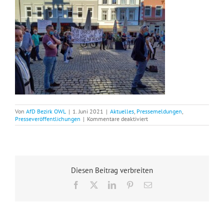
Von
AfD Bezirk OWL
|
1. Juni 2021
|
Aktuelles
,
Pressemeldungen
,
für
Presseveröffentlichungen
|
Kommentare deaktiviert
10.
Demonstration
für
die
Freiheit
in
Diesen Beitrag verbreiten
Minden
–
Facebook
X
LinkedIn
Pinterest
E-
mit
Mail
dabei
waren
MdB
Udo
Hemmelgarn,