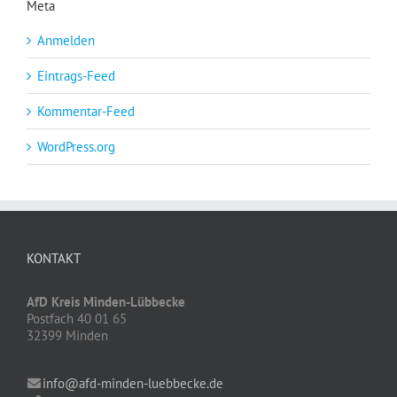
Meta
Anmelden
Eintrags-Feed
Kommentar-Feed
WordPress.org
KONTAKT
AfD Kreis Minden-Lübbecke
Postfach 40 01 65
32399 Minden
info@afd-minden-luebbecke.de