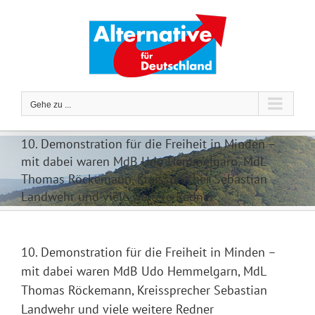
Zum
Inhalt
springen
Gehe zu ...
10. Demonstration für die Freiheit in Minden –
mit dabei waren MdB Udo Hemmelgarn, MdL
Thomas Röckemann, Kreissprecher Sebastian
Landwehr und viele weitere Redner
10. Demonstration für die Freiheit in Minden –
mit dabei waren MdB Udo Hemmelgarn, MdL
Thomas Röckemann, Kreissprecher Sebastian
Landwehr und viele weitere Redner