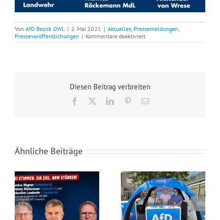
Von
AfD Bezirk OWL
|
2. Mai 2021
|
Aktuelles
,
Pressemeldungen
,
für
Presseveröffentlichungen
|
Kommentare deaktiviert
Rechtsanwalt
Alexander
von
Wrese
kommt
nach
Diesen Beitrag verbreiten
Minden
++
Facebook
X
LinkedIn
Pinterest
E-
Montag,
Mail
03.05.2021,
18:00
Uhr,
Marktplatz
Minden
Ähnliche Beiträge
Drei Minden-Lübbecker auf der Landesliste der AfD NRW!
Starker Zuspruch für den Infostand der AfD-Landtagsfraktion NRW in Minden!