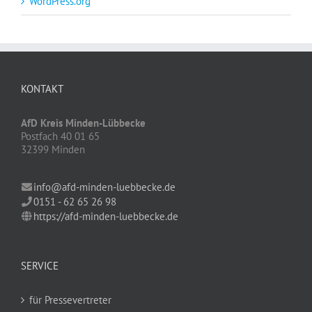
WordPress.org
KONTAKT
AfD Kreis Minden-Lübbecke
Postfach 40 01 65
32399 Minden
info@afd-minden-luebbecke.de
0151 - 62 65 26 98
https://afd-minden-luebbecke.de
SERVICE
für Pressevertreter