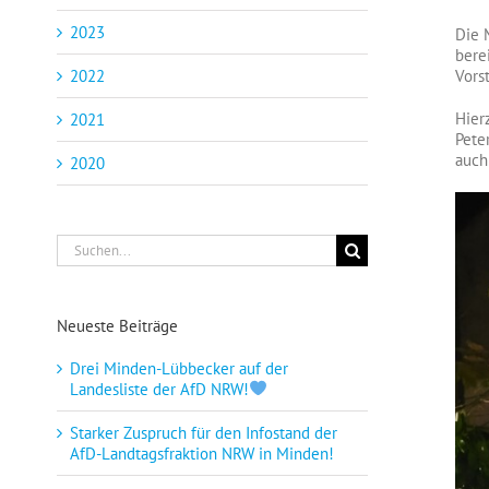
2023
Die 
bere
Vors
2022
Hier
2021
Pete
auch
2020
Suche
nach:
Neueste Beiträge
Drei Minden-Lübbecker auf der
Landesliste der AfD NRW!
Starker Zuspruch für den Infostand der
AfD-Landtagsfraktion NRW in Minden!