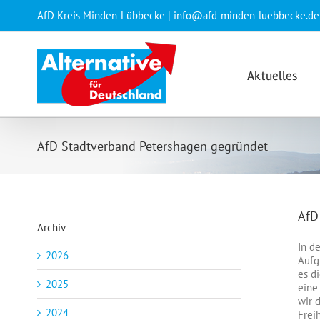
Zum
AfD Kreis Minden-Lübbecke | info@afd-minden-luebbecke.de
Inhalt
springen
Aktuelles
AfD Stadtverband Petershagen gegründet
AfD
Archiv
In d
2026
Aufg
es d
2025
eine
wir 
2024
Freih