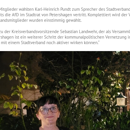
Mitglieder wählten Karl-Heinrich Pundt zum Sprecher des Stadtverbande
its die AfD im Stadtrat von Petershagen vertritt. Komplettiert wird der
tandsmitglieder wurden einstimmig gewählt.
zu der Kreisverbandsvorsitzende Sebastian Landwehr, der als Versamm
rshagen ist ein weiterer Schritt der kommunalpolitischen Vernetzung in
 mit einem Stadtverband noch aktiver wirken können.“