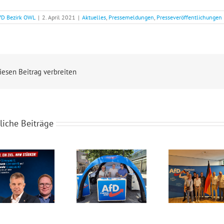
fD Bezirk OWL
|
2. April 2021
|
Aktuelles
,
Pressemeldungen
,
Presseveröffentlichungen
iesen Beitrag verbreiten
liche Beiträge
den-Lübbecker auf der Landesliste der AfD NRW!
Starker Zuspruch für den Infostand der AfD-Landtagsfraktion NRW in Minden!
Sommerfest der AfD-Landtagsfraktion NRW