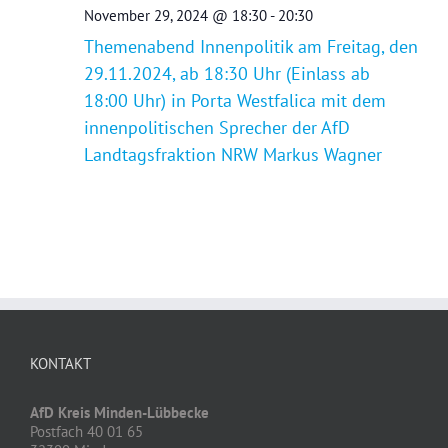
November 29, 2024 @ 18:30
-
20:30
Themenabend Innenpolitik am Freitag, den
29.11.2024, ab 18:30 Uhr (Einlass ab
18:00 Uhr) in Porta Westfalica mit dem
innenpolitischen Sprecher der AfD
Landtagsfraktion NRW Markus Wagner
KONTAKT
AfD Kreis Minden-Lübbecke
Postfach 40 01 65