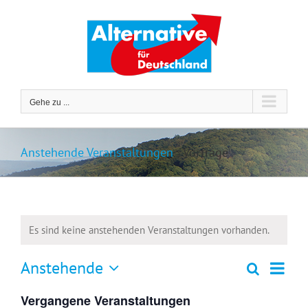
Zum
Inhalt
springen
Gehe zu ...
Anstehende Veranstaltungen
› Vorträge
Es sind keine anstehenden Veranstaltungen vorhanden.
Anstehende
Verans
Suche
Liste
Veranstaltu
Ansich
Datum
Suche
Naviga
Vergangene Veranstaltungen
wählen.