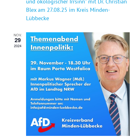
und ökologischer Irrsinn“ mit Dr. Christian
Blex am 27.08.25 im Kreis Minden-
Lübbecke
NOV.
29
2024