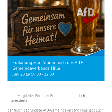
Einladung zum Stammtisch des AfD-
Gemeindeverbands Hille
Juni 20 @ 19:00
-
22:00
Liebe Mitglieder, Förderer, Freunde und politisch
Interessierte,
der frisch gegründete AfD-Gemeindeverband Hille lädt Euch