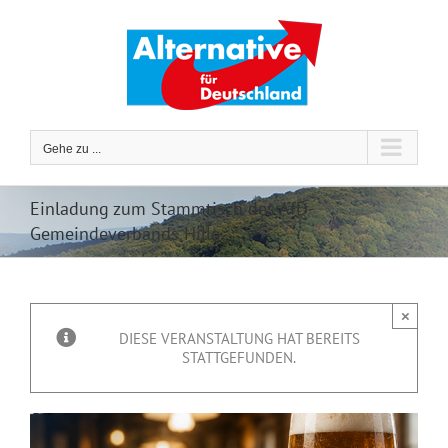
Zum
Inhalt
springen
Gehe zu ...
Einladung zum Stammtisch des AfD-
Gemeindeverbands Hille
×
DIESE VERANSTALTUNG HAT BEREITS
STATTGEFUNDEN.