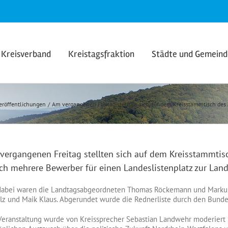
Kreisverband
Kreistagsfraktion
Städte und Gemein
eröffentlichungen
Am vergangenen Freitag stellten sich auf dem Kreisstammtisch des
vergangenen Freitag stellten sich auf dem Kreisstammti
ich mehrere Bewerber für einen Landeslistenplatz zur Lan
dabei waren die Landtagsabgeordneten Thomas Röckemann und Markus
lz und Maik Klaus. Abgerundet wurde die Rednerliste durch den Bund
Veranstaltung wurde von Kreissprecher Sebastian Landwehr moderiert