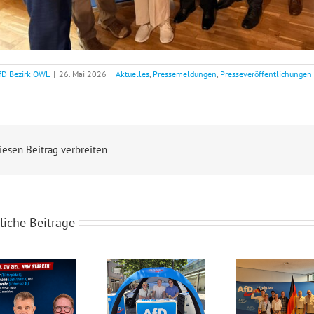
fD Bezirk OWL
|
26. Mai 2026
|
Aktuelles
,
Pressemeldungen
,
Presseveröffentlichungen
iesen Beitrag verbreiten
liche Beiträge
den-Lübbecker auf der Landesliste der AfD NRW!
Starker Zuspruch für den Infostand der AfD-Landtagsfraktion NRW in Minden!
Sommerfest der AfD-Landtagsfraktion NRW