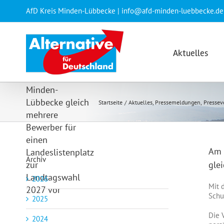
Zum
AfD Kreis Minden-Lübbecke | info@afd-minden-luebbecke.de
Am vergangenen
Inhalt
springen
Freitag stellten
sich auf dem
Kreisstammtisch
Aktuelles
des AfD
Kreisverbandes
Minden-
Lübbecke gleich
Startseite
Aktuelles
Pressemeldungen
Pressev
mehrere
Bewerber für
einen
Am 
Landeslistenplatz
Archiv
zur
gle
Landtagswahl
2026
Mit 
2027 vor
Schu
2025
Die 
2024