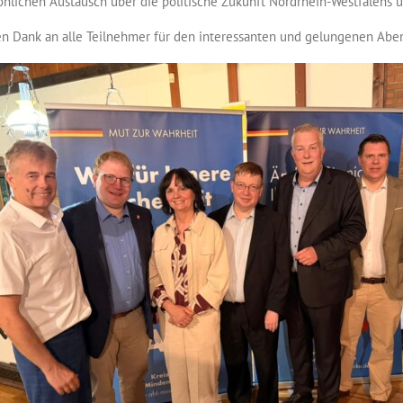
önlichen Austausch über die politische Zukunft Nordrhein-Westfalens
en Dank an alle Teilnehmer für den interessanten und gelungenen Abe